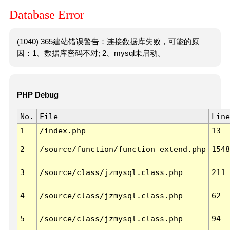
Database Error
(1040) 365建站错误警告：连接数据库失败，可能的原
因：1、数据库密码不对; 2、mysql未启动。
PHP Debug
No.
File
Line
1
/index.php
13
2
/source/function/function_extend.php
1548
3
/source/class/jzmysql.class.php
211
4
/source/class/jzmysql.class.php
62
5
/source/class/jzmysql.class.php
94