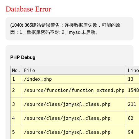
Database Error
(1040) 365建站错误警告：连接数据库失败，可能的原
因：1、数据库密码不对; 2、mysql未启动。
PHP Debug
No.
File
Line
1
/index.php
13
2
/source/function/function_extend.php
1548
3
/source/class/jzmysql.class.php
211
4
/source/class/jzmysql.class.php
62
5
/source/class/jzmysql.class.php
94