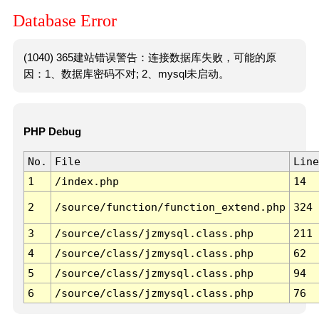
Database Error
(1040) 365建站错误警告：连接数据库失败，可能的原
因：1、数据库密码不对; 2、mysql未启动。
PHP Debug
No.
File
Line
1
/index.php
14
2
/source/function/function_extend.php
324
3
/source/class/jzmysql.class.php
211
4
/source/class/jzmysql.class.php
62
5
/source/class/jzmysql.class.php
94
6
/source/class/jzmysql.class.php
76