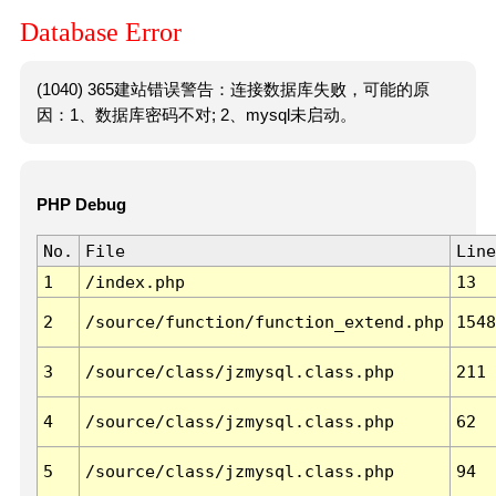
Database Error
(1040) 365建站错误警告：连接数据库失败，可能的原
因：1、数据库密码不对; 2、mysql未启动。
PHP Debug
No.
File
Line
1
/index.php
13
2
/source/function/function_extend.php
1548
3
/source/class/jzmysql.class.php
211
4
/source/class/jzmysql.class.php
62
5
/source/class/jzmysql.class.php
94