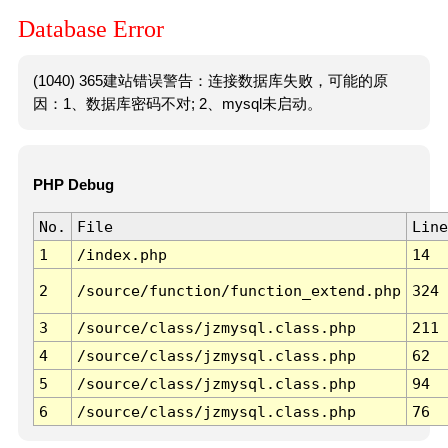
Database Error
(1040) 365建站错误警告：连接数据库失败，可能的原
因：1、数据库密码不对; 2、mysql未启动。
PHP Debug
No.
File
Line
1
/index.php
14
2
/source/function/function_extend.php
324
3
/source/class/jzmysql.class.php
211
4
/source/class/jzmysql.class.php
62
5
/source/class/jzmysql.class.php
94
6
/source/class/jzmysql.class.php
76