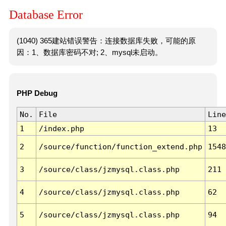
Database Error
(1040) 365建站错误警告：连接数据库失败，可能的原
因：1、数据库密码不对; 2、mysql未启动。
PHP Debug
No.
File
Line
1
/index.php
13
2
/source/function/function_extend.php
1548
3
/source/class/jzmysql.class.php
211
4
/source/class/jzmysql.class.php
62
5
/source/class/jzmysql.class.php
94