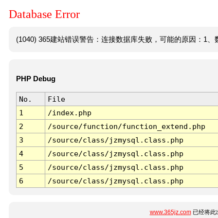
Database Error
(1040) 365建站错误警告：连接数据库失败，可能的原因：1、数
PHP Debug
No.
File
1
/index.php
2
/source/function/function_extend.php
3
/source/class/jzmysql.class.php
4
/source/class/jzmysql.class.php
5
/source/class/jzmysql.class.php
6
/source/class/jzmysql.class.php
www.365jz.com
已经将此