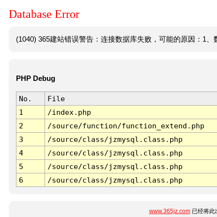
Database Error
(1040) 365建站错误警告：连接数据库失败，可能的原因：1、数
PHP Debug
No.
File
1
/index.php
2
/source/function/function_extend.php
3
/source/class/jzmysql.class.php
4
/source/class/jzmysql.class.php
5
/source/class/jzmysql.class.php
6
/source/class/jzmysql.class.php
www.365jz.com
已经将此