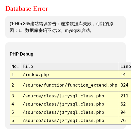
Database Error
(1040) 365建站错误警告：连接数据库失败，可能的原
因：1、数据库密码不对; 2、mysql未启动。
PHP Debug
No.
File
Line
1
/index.php
14
2
/source/function/function_extend.php
324
3
/source/class/jzmysql.class.php
211
4
/source/class/jzmysql.class.php
62
5
/source/class/jzmysql.class.php
94
6
/source/class/jzmysql.class.php
76