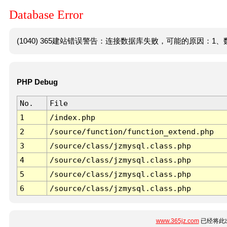
Database Error
(1040) 365建站错误警告：连接数据库失败，可能的原因：1、数
PHP Debug
No.
File
1
/index.php
2
/source/function/function_extend.php
3
/source/class/jzmysql.class.php
4
/source/class/jzmysql.class.php
5
/source/class/jzmysql.class.php
6
/source/class/jzmysql.class.php
www.365jz.com
已经将此