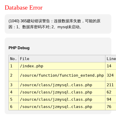
Database Error
(1040) 365建站错误警告：连接数据库失败，可能的原
因：1、数据库密码不对; 2、mysql未启动。
PHP Debug
No.
File
Line
1
/index.php
14
2
/source/function/function_extend.php
324
3
/source/class/jzmysql.class.php
211
4
/source/class/jzmysql.class.php
62
5
/source/class/jzmysql.class.php
94
6
/source/class/jzmysql.class.php
76