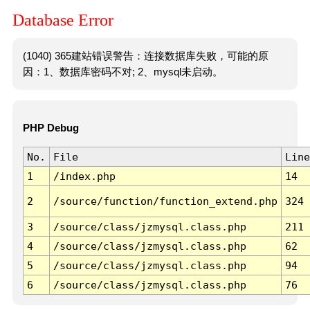
Database Error
(1040) 365建站错误警告：连接数据库失败，可能的原
因：1、数据库密码不对; 2、mysql未启动。
PHP Debug
No.
File
Line
1
/index.php
14
2
/source/function/function_extend.php
324
3
/source/class/jzmysql.class.php
211
4
/source/class/jzmysql.class.php
62
5
/source/class/jzmysql.class.php
94
6
/source/class/jzmysql.class.php
76