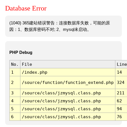
Database Error
(1040) 365建站错误警告：连接数据库失败，可能的原
因：1、数据库密码不对; 2、mysql未启动。
PHP Debug
No.
File
Line
1
/index.php
14
2
/source/function/function_extend.php
324
3
/source/class/jzmysql.class.php
211
4
/source/class/jzmysql.class.php
62
5
/source/class/jzmysql.class.php
94
6
/source/class/jzmysql.class.php
76