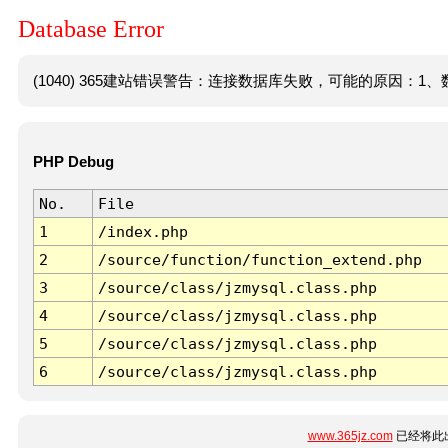
Database Error
(1040) 365建站错误警告：连接数据库失败，可能的原因：1、数
PHP Debug
No.
File
1
/index.php
2
/source/function/function_extend.php
3
/source/class/jzmysql.class.php
4
/source/class/jzmysql.class.php
5
/source/class/jzmysql.class.php
6
/source/class/jzmysql.class.php
www.365jz.com
已经将此