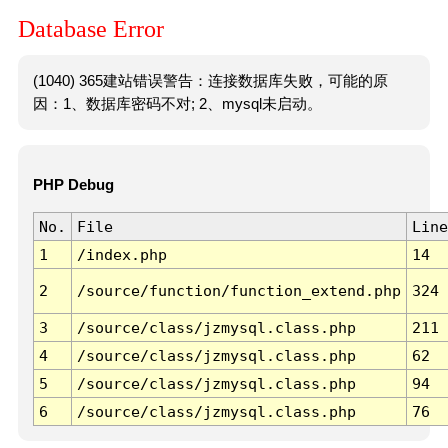
Database Error
(1040) 365建站错误警告：连接数据库失败，可能的原
因：1、数据库密码不对; 2、mysql未启动。
PHP Debug
No.
File
Line
1
/index.php
14
2
/source/function/function_extend.php
324
3
/source/class/jzmysql.class.php
211
4
/source/class/jzmysql.class.php
62
5
/source/class/jzmysql.class.php
94
6
/source/class/jzmysql.class.php
76