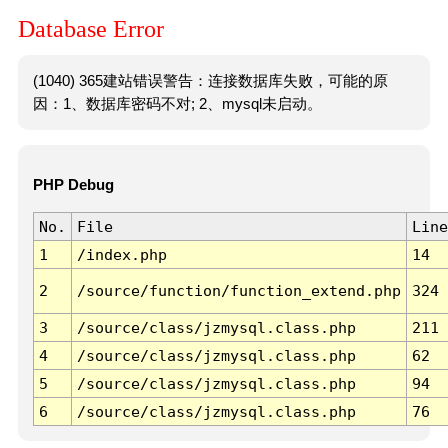
Database Error
(1040) 365建站错误警告：连接数据库失败，可能的原
因：1、数据库密码不对; 2、mysql未启动。
PHP Debug
No.
File
Line
1
/index.php
14
2
/source/function/function_extend.php
324
3
/source/class/jzmysql.class.php
211
4
/source/class/jzmysql.class.php
62
5
/source/class/jzmysql.class.php
94
6
/source/class/jzmysql.class.php
76