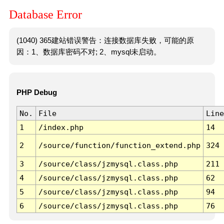
Database Error
(1040) 365建站错误警告：连接数据库失败，可能的原
因：1、数据库密码不对; 2、mysql未启动。
PHP Debug
No.
File
Line
1
/index.php
14
2
/source/function/function_extend.php
324
3
/source/class/jzmysql.class.php
211
4
/source/class/jzmysql.class.php
62
5
/source/class/jzmysql.class.php
94
6
/source/class/jzmysql.class.php
76