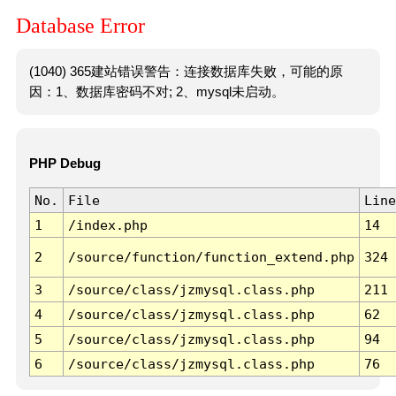
Database Error
(1040) 365建站错误警告：连接数据库失败，可能的原
因：1、数据库密码不对; 2、mysql未启动。
PHP Debug
No.
File
Line
1
/index.php
14
2
/source/function/function_extend.php
324
3
/source/class/jzmysql.class.php
211
4
/source/class/jzmysql.class.php
62
5
/source/class/jzmysql.class.php
94
6
/source/class/jzmysql.class.php
76