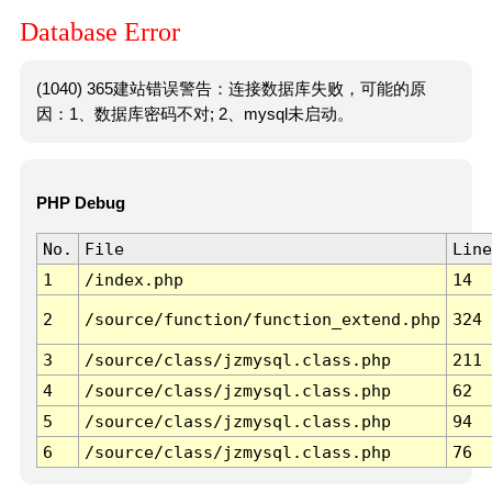
Database Error
(1040) 365建站错误警告：连接数据库失败，可能的原
因：1、数据库密码不对; 2、mysql未启动。
PHP Debug
No.
File
Line
1
/index.php
14
2
/source/function/function_extend.php
324
3
/source/class/jzmysql.class.php
211
4
/source/class/jzmysql.class.php
62
5
/source/class/jzmysql.class.php
94
6
/source/class/jzmysql.class.php
76