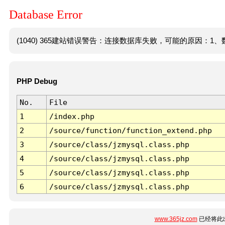
Database Error
(1040) 365建站错误警告：连接数据库失败，可能的原因：1、数
PHP Debug
No.
File
1
/index.php
2
/source/function/function_extend.php
3
/source/class/jzmysql.class.php
4
/source/class/jzmysql.class.php
5
/source/class/jzmysql.class.php
6
/source/class/jzmysql.class.php
www.365jz.com
已经将此