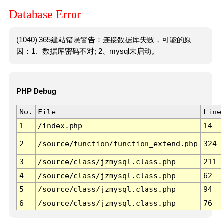
Database Error
(1040) 365建站错误警告：连接数据库失败，可能的原
因：1、数据库密码不对; 2、mysql未启动。
PHP Debug
No.
File
Line
1
/index.php
14
2
/source/function/function_extend.php
324
3
/source/class/jzmysql.class.php
211
4
/source/class/jzmysql.class.php
62
5
/source/class/jzmysql.class.php
94
6
/source/class/jzmysql.class.php
76