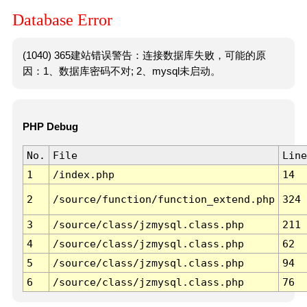
Database Error
(1040) 365建站错误警告：连接数据库失败，可能的原
因：1、数据库密码不对; 2、mysql未启动。
PHP Debug
No.
File
Line
1
/index.php
14
2
/source/function/function_extend.php
324
3
/source/class/jzmysql.class.php
211
4
/source/class/jzmysql.class.php
62
5
/source/class/jzmysql.class.php
94
6
/source/class/jzmysql.class.php
76