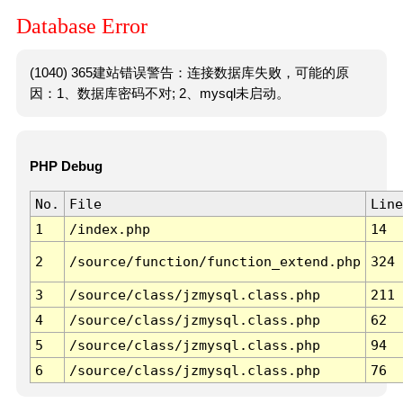
Database Error
(1040) 365建站错误警告：连接数据库失败，可能的原
因：1、数据库密码不对; 2、mysql未启动。
PHP Debug
No.
File
Line
1
/index.php
14
2
/source/function/function_extend.php
324
3
/source/class/jzmysql.class.php
211
4
/source/class/jzmysql.class.php
62
5
/source/class/jzmysql.class.php
94
6
/source/class/jzmysql.class.php
76