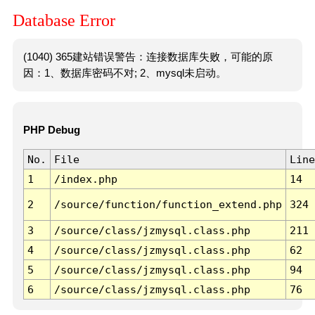
Database Error
(1040) 365建站错误警告：连接数据库失败，可能的原
因：1、数据库密码不对; 2、mysql未启动。
PHP Debug
No.
File
Line
1
/index.php
14
2
/source/function/function_extend.php
324
3
/source/class/jzmysql.class.php
211
4
/source/class/jzmysql.class.php
62
5
/source/class/jzmysql.class.php
94
6
/source/class/jzmysql.class.php
76