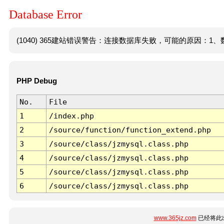
Database Error
(1040) 365建站错误警告：连接数据库失败，可能的原因：1、数
PHP Debug
No.
File
1
/index.php
2
/source/function/function_extend.php
3
/source/class/jzmysql.class.php
4
/source/class/jzmysql.class.php
5
/source/class/jzmysql.class.php
6
/source/class/jzmysql.class.php
www.365jz.com
已经将此