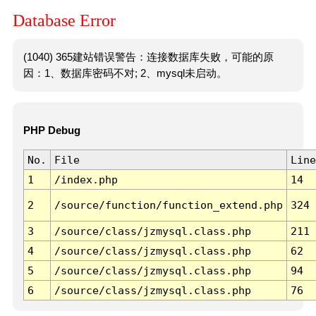
Database Error
(1040) 365建站错误警告：连接数据库失败，可能的原
因：1、数据库密码不对; 2、mysql未启动。
PHP Debug
No.
File
Line
1
/index.php
14
2
/source/function/function_extend.php
324
3
/source/class/jzmysql.class.php
211
4
/source/class/jzmysql.class.php
62
5
/source/class/jzmysql.class.php
94
6
/source/class/jzmysql.class.php
76