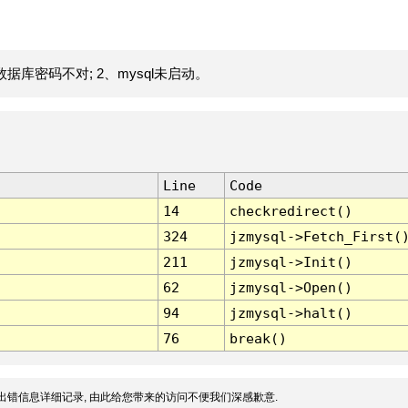
据库密码不对; 2、mysql未启动。
Line
Code
14
checkredirect()
324
jzmysql->Fetch_First(
211
jzmysql->Init()
62
jzmysql->Open()
94
jzmysql->halt()
76
break()
出错信息详细记录, 由此给您带来的访问不便我们深感歉意.