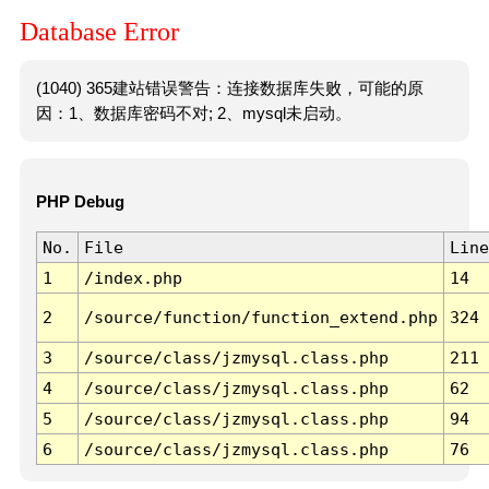
Database Error
(1040) 365建站错误警告：连接数据库失败，可能的原
因：1、数据库密码不对; 2、mysql未启动。
PHP Debug
No.
File
Line
1
/index.php
14
2
/source/function/function_extend.php
324
3
/source/class/jzmysql.class.php
211
4
/source/class/jzmysql.class.php
62
5
/source/class/jzmysql.class.php
94
6
/source/class/jzmysql.class.php
76