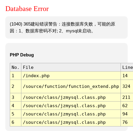
Database Error
(1040) 365建站错误警告：连接数据库失败，可能的原
因：1、数据库密码不对; 2、mysql未启动。
PHP Debug
No.
File
Line
1
/index.php
14
2
/source/function/function_extend.php
324
3
/source/class/jzmysql.class.php
211
4
/source/class/jzmysql.class.php
62
5
/source/class/jzmysql.class.php
94
6
/source/class/jzmysql.class.php
76