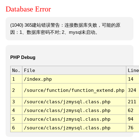
Database Error
(1040) 365建站错误警告：连接数据库失败，可能的原
因：1、数据库密码不对; 2、mysql未启动。
PHP Debug
No.
File
Line
1
/index.php
14
2
/source/function/function_extend.php
324
3
/source/class/jzmysql.class.php
211
4
/source/class/jzmysql.class.php
62
5
/source/class/jzmysql.class.php
94
6
/source/class/jzmysql.class.php
76