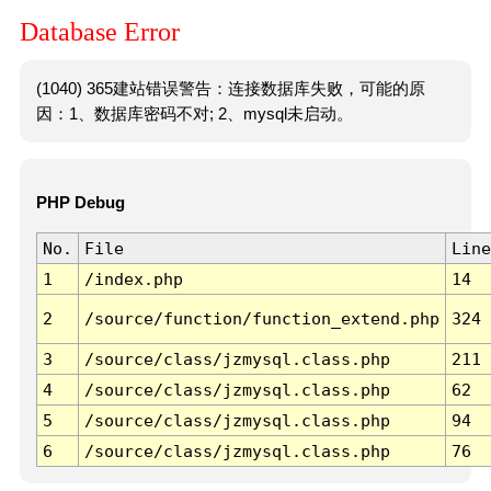
Database Error
(1040) 365建站错误警告：连接数据库失败，可能的原
因：1、数据库密码不对; 2、mysql未启动。
PHP Debug
No.
File
Line
1
/index.php
14
2
/source/function/function_extend.php
324
3
/source/class/jzmysql.class.php
211
4
/source/class/jzmysql.class.php
62
5
/source/class/jzmysql.class.php
94
6
/source/class/jzmysql.class.php
76