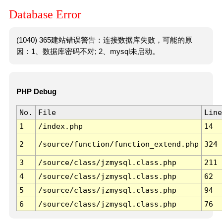
Database Error
(1040) 365建站错误警告：连接数据库失败，可能的原
因：1、数据库密码不对; 2、mysql未启动。
PHP Debug
No.
File
Line
1
/index.php
14
2
/source/function/function_extend.php
324
3
/source/class/jzmysql.class.php
211
4
/source/class/jzmysql.class.php
62
5
/source/class/jzmysql.class.php
94
6
/source/class/jzmysql.class.php
76